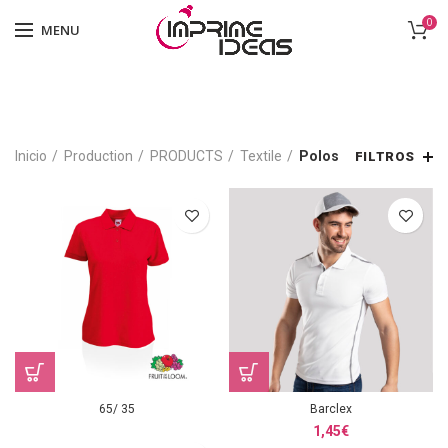
0
MENU
Inicio
Production
PRODUCTS
Textile
Polos
FILTROS
65/ 35
Barclex
1,45
€