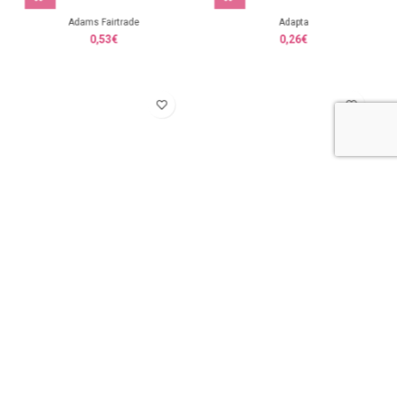
Adams Fairtrade
Adapta
0,53
€
0,26
€
Adbel
Adelax
1,90
€
4,43
€