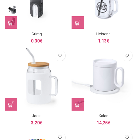
Grimg
Heisond
0,30
€
1,13
€
Jacin
Kalan
3,20
€
14,25
€