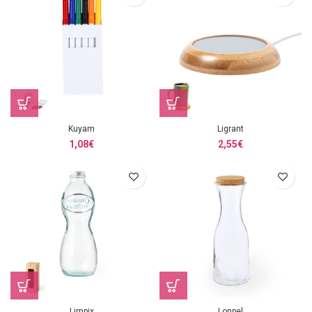
Kuyam
Ligrant
1,08
€
2,55
€
Limpix
Lonpel