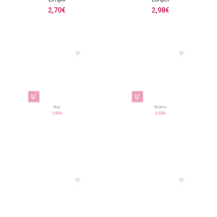
2,70
€
2,98
€
Mug
Nodens
1,65
€
5,55
€