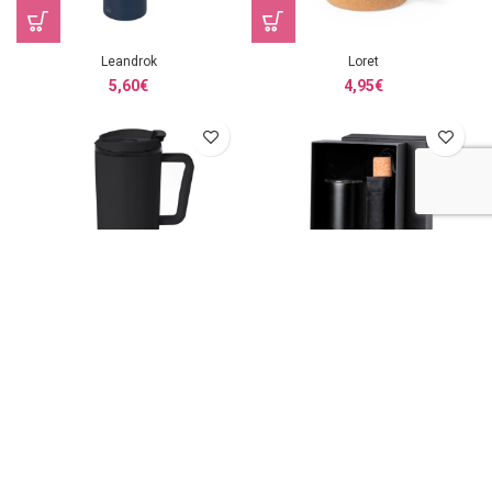
Leandrok
Loret
5,60
€
4,95
€
Miranda
Neolux
3,18
€
16,50
€