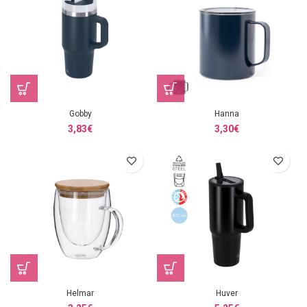
Gobby
Hanna
3,83
€
3,30
€
Helmar
Huver