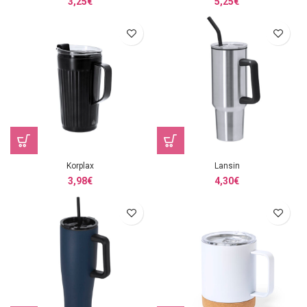
3,25
€
5,25
€
Korplax
Lansin
3,98
€
4,30
€