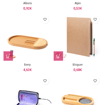
Alborix
Alpin
0,92
€
0,53
€
Beny
Bloguer
4,63
€
0,68
€