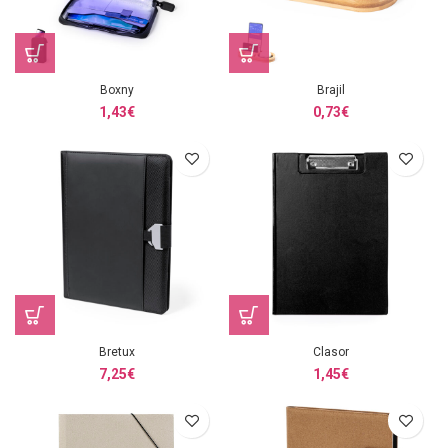
Boxny
Brajil
1,43
€
0,73
€
Bretux
Clasor
7,25
€
1,45
€