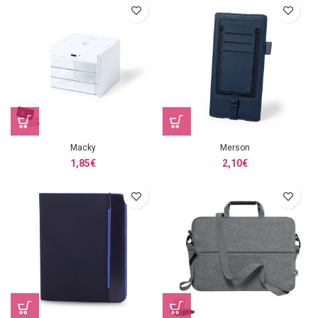
Macky
Merson
1,85
€
2,10
€