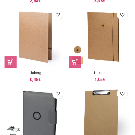
2,63
€
3,48
€
Haborg
Hakala
0,48
€
1,05
€