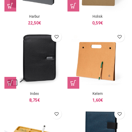
Harbur
Holisk
22,50
€
0,59
€
Index
Kelem
8,75
€
1,60
€