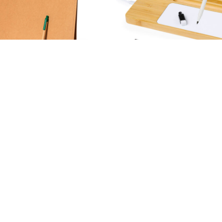
Kelem
Lautrec
SELECCIONAR OPCIONES
SELECCIONAR OPCIONE
1,60
€
3,35
€