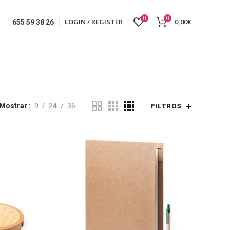
0
0
LOGIN / REGISTER
0,00
€
655 59 38 26
Mostrar
9
24
36
FILTROS