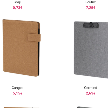
Brajil
Bretux
SELECCIONAR OPCIONES
SELECCIONAR OPCIONE
0,73
€
7,25
€
Ganges
Germind
SELECCIONAR OPCIONES
SELECCIONAR OPCIONE
5,15
€
2,63
€