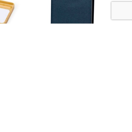
Linnoa
S
SELECCIONAR OPCIONES
4,95
€