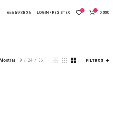
0
0
LOGIN / REGISTER
0,00
€
655 59 38 26
Mostrar
9
24
36
FILTROS