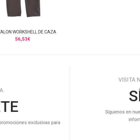
ALON WORKSHELL DE CAZA
SELECCIONAR OPCIONES
56,53
€
VISITA 
DA
S
ETE
Síguenos en nue
info
 promociones exclusivas para