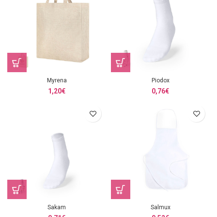
Myrena
Piodox
1,20
€
0,76
€
Sakam
Salmux