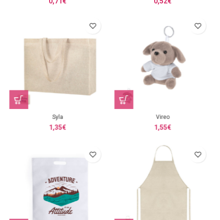
0,71
€
0,52
€
Syla
Vireo
1,35
€
1,55
€