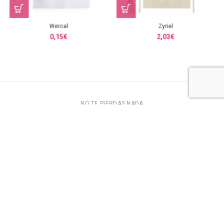
Wercal
Zyriel
0,15
€
2,03
€
NO TE PIERDAS NADA
SUSCRÍBETE
Solo te llevará un segundo y recibirás descuentos y
promociones exclusivas para ti.
VISITA NUESTRAS REDES SOCIALES
SÍGUENOS
Síguenos en nuestras redes sociales para estar siempre
informado de nuestras novedades