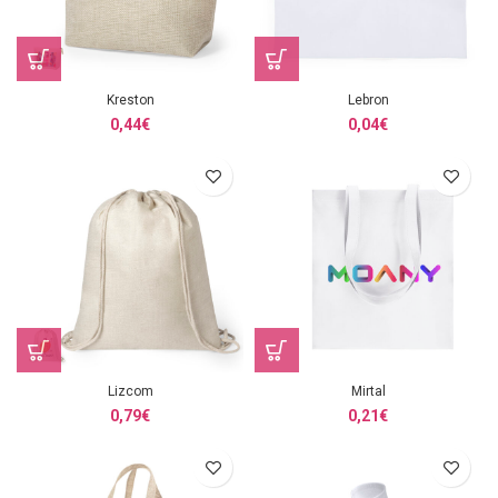
Kreston
Lebron
0,44
€
0,04
€
Lizcom
Mirtal
0,79
€
0,21
€