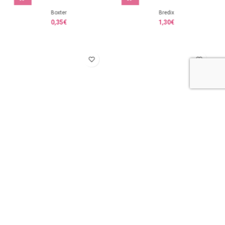
Boxter
Bredix
0,35
€
1,30
€
Breidy
Brendan
4,95
€
2,70
€