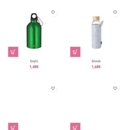
Beyls
Blorek
1,48
€
1,68
€