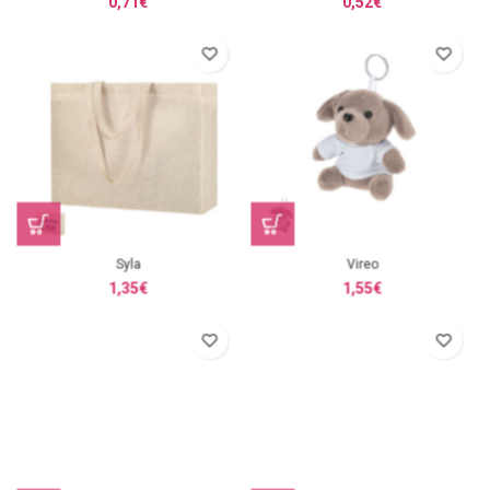
0,71
€
0,52
€
Syla
Vireo
1,35
€
1,55
€