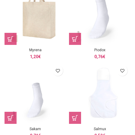
Myrena
Piodox
1,20
€
0,76
€
Sakam
Salmux