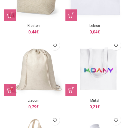
Kreston
Lebron
0,44
€
0,04
€
Lizcom
Mirtal
0,79
€
0,21
€