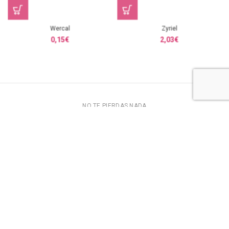
Wercal
Zyriel
0,15
€
2,03
€
NO TE PIERDAS NADA
SUSCRÍBETE
Solo te llevará un segundo y recibirás descuentos y
promociones exclusivas para ti.
VISITA NUESTRAS REDES SOCIALES
SÍGUENOS
Síguenos en nuestras redes sociales para estar siempre
informado de nuestras novedades