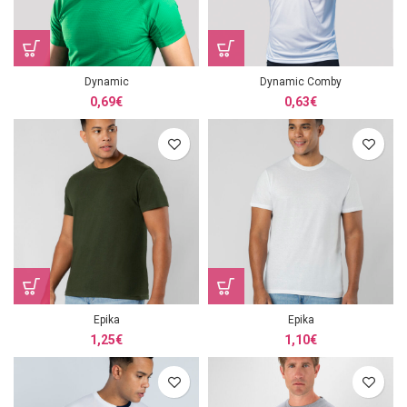
Dynamic
Dynamic Comby
0,69
€
0,63
€
Epika
Epika
1,25
€
1,10
€