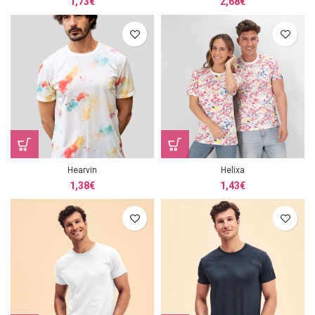
1,73
€
2,68
€
Hearvin
Helixa
1,38
€
1,43
€