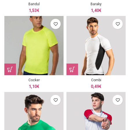
Bandul
Baraky
1,53
€
1,40
€
Cocker
Combi
1,10
€
0,49
€