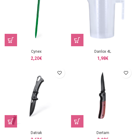
Cynex
Danlox 4L
2,20
€
1,98
€
Datrak
Dertam