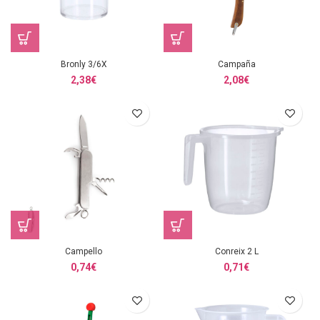
Bronly 3/6X
Campaña
2,38
€
2,08
€
Campello
Conreix 2 L
0,74
€
0,71
€