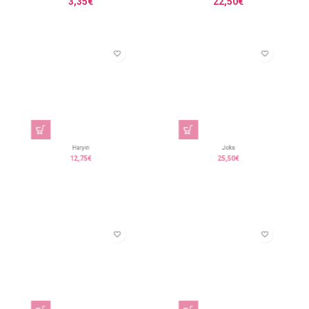
3,35
€
22,50
€
Haryin
Joks
12,75
€
25,50
€