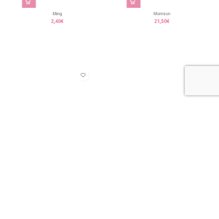
Ming
Morrison
2,40
€
21,50
€
Reginal
Sunder
8,80
€
8,15
€