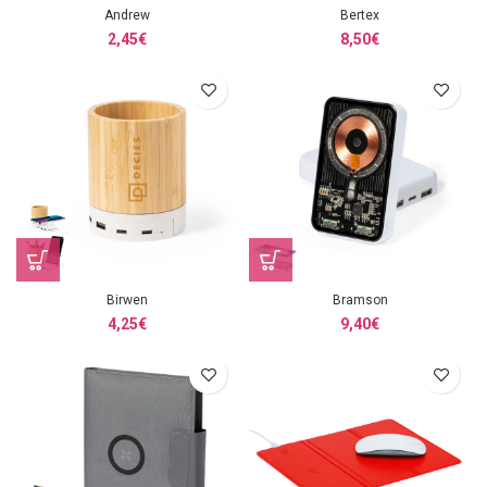
Andrew
Bertex
2,45
€
8,50
€
Birwen
Bramson
4,25
€
9,40
€