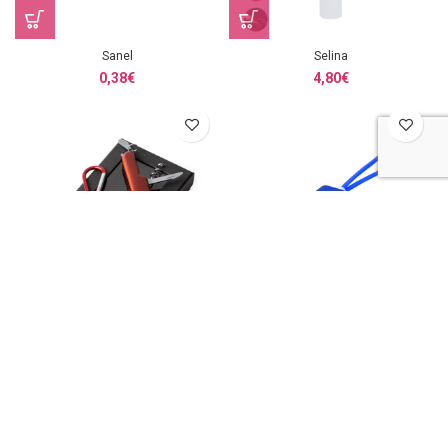
Sanel
Selina
0,38
€
4,80
€
Sufli
Terbon
1,60
€
1,58
€