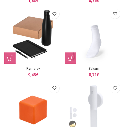
1,83
€
0,76
€
Rymarek
Sakam
9,45
€
0,71
€