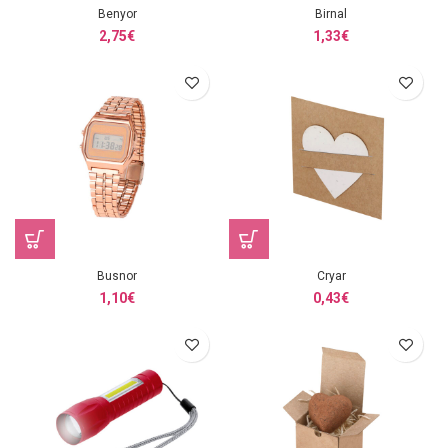
Benyor
Birnal
2,75
€
1,33
€
Busnor
Cryar
1,10
€
0,43
€