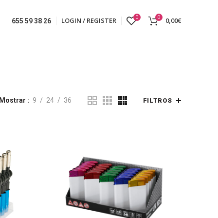
0
0
LOGIN / REGISTER
0,00
€
655 59 38 26
Mostrar
9
24
36
FILTROS