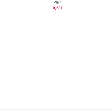
Plain
S
SELECCIONAR OPCIONES
0,23
€
S