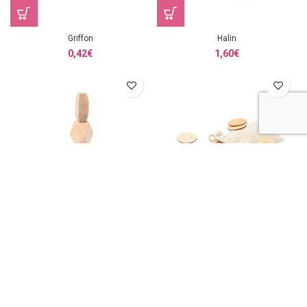
Griffon
Halin
0,42
€
1,60
€
Ketel
Lauby
0,77
€
0,49
€