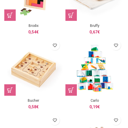
Brodix
Bruffy
0,54
€
0,67
€
Bucher
Carlo
0,58
€
0,19
€