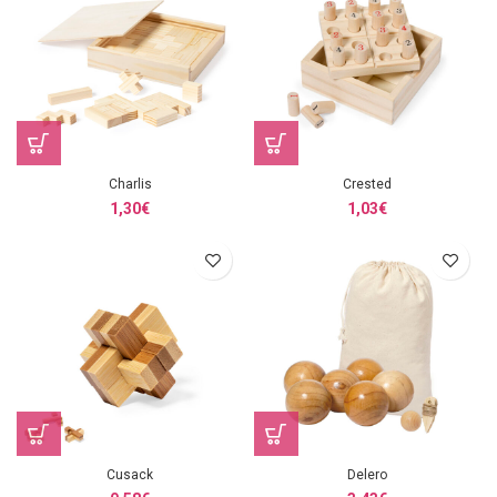
Charlis
Crested
1,30
€
1,03
€
Cusack
Delero