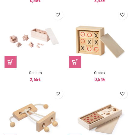
0,58
€
3,43
€
Genium
Grapex
2,65
€
0,54
€