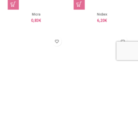
Micra
Niobex
0,83
€
6,20
€
Rinthia
Risel
25,00
€
4,85
€