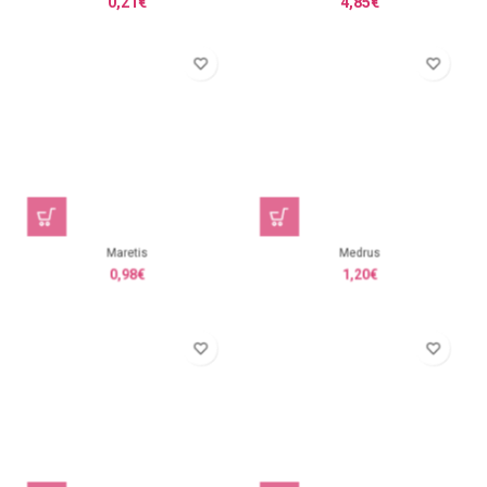
0,21
€
4,85
€
Maretis
Medrus
0,98
€
1,20
€