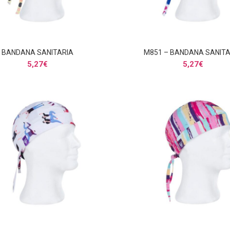
BANDANA SANITARIA
M851 – BANDANA SANITA
AÑADIR AL CARRITO
AÑADIR AL CARRITO
5,27
€
5,27
€