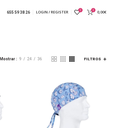
0
0
LOGIN / REGISTER
0,00
€
655 59 38 26
Mostrar
9
24
36
FILTROS