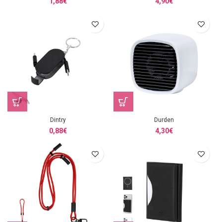
1,88
€
4,90
€
Dintry
Durden
0,88
€
4,30
€