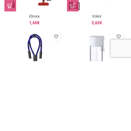
Elnora
Enkor
1,60
€
3,63
€
Euclab
Fruver
1,33
€
11,00
€