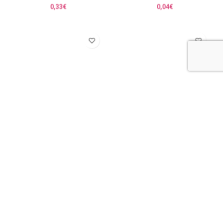
Delar
Delint
0,33
€
0,04
€
Dengal
Depex
0,06
€
0,11
€