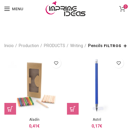
0
MENU
Inicio
Production
PRODUCTS
Writing
Pencils
FILTROS
Aladín
Astril
0,41
€
0,17
€