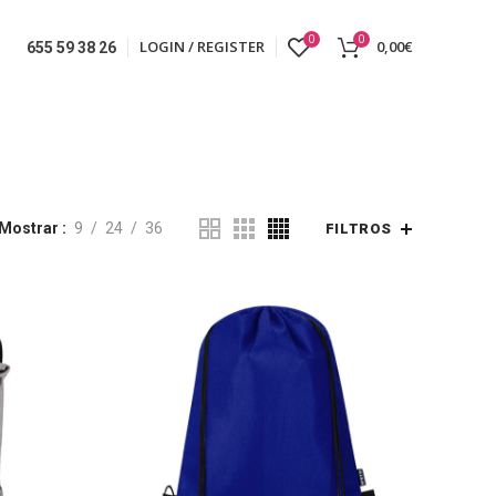
0
0
LOGIN / REGISTER
0,00
€
655 59 38 26
Mostrar
9
24
36
FILTROS