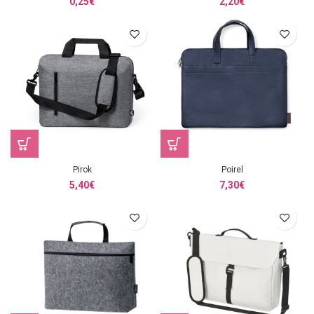
0,25
€
2,20
€
Pirok
Poirel
5,40
€
7,30
€