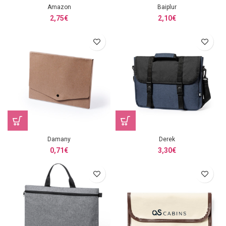
Amazon
Baiplur
2,75
€
2,10
€
Damany
Derek
0,71
€
3,30
€