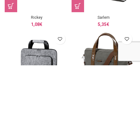
Rickey
Sarlem
1,08
€
5,35
€
Tanil
Tramez
1,98
€
4,70
€