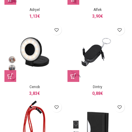
Adryel
Alfek
1,13
€
3,90
€
Cenob
Dintry
3,83
€
0,88
€