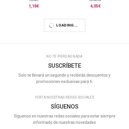
1,18
€
4,05
€
Lansan
Logan
0,35
€
0,55
€