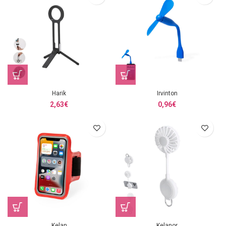
Harik
Irvinton
2,63
€
0,96
€
Kelan
Kelanor