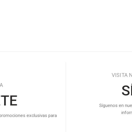
VISITA 
DA
S
ETE
Síguenos en nue
info
 promociones exclusivas para