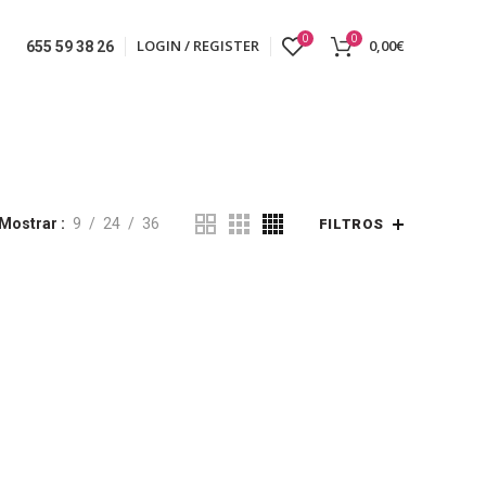
0
0
LOGIN / REGISTER
0,00
€
655 59 38 26
Mostrar
9
24
36
FILTROS