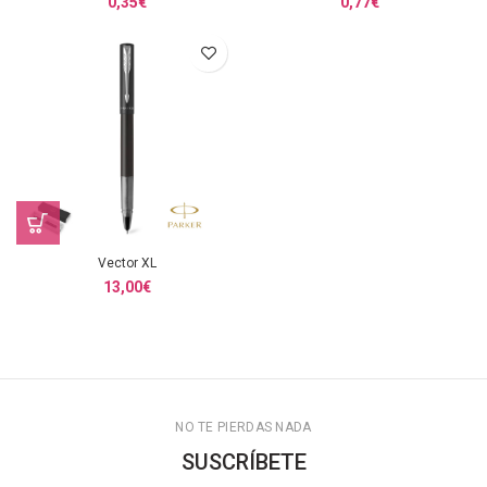
0,35
€
0,77
€
Vector XL
13,00
€
NO TE PIERDAS NADA
SUSCRÍBETE