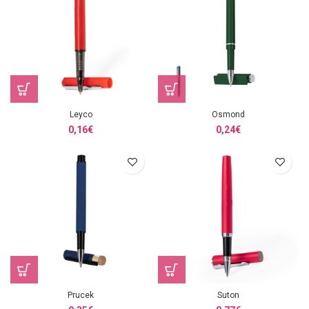
Leyco
Osmond
0,16
€
0,24
€
Prucek
Suton