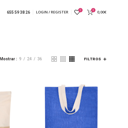
0
0
LOGIN / REGISTER
0,00
€
655 59 38 26
Mostrar
9
24
36
FILTROS