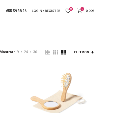
0
0
LOGIN / REGISTER
0,00
€
655 59 38 26
Mostrar
9
24
36
FILTROS