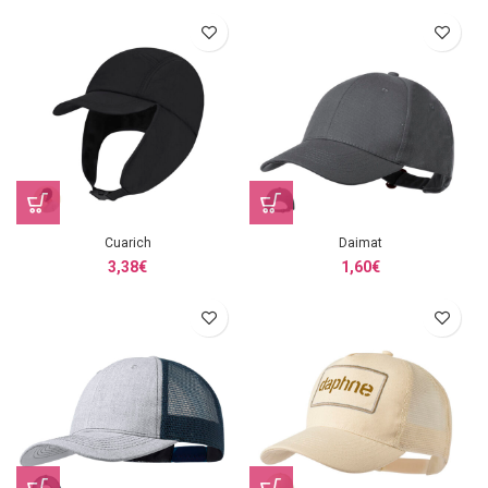
Cuarich
Daimat
3,38
€
1,60
€