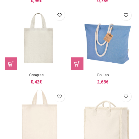
0,96
€
0,78
€
Congres
Coulan
0,42
€
2,68
€