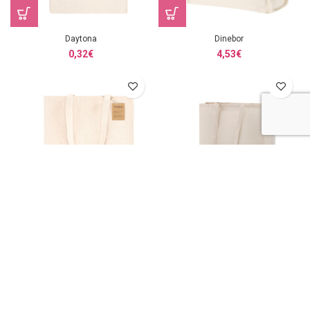
Daytona
Dinebor
0,32
€
4,53
€
Domarix
Dongay
0,93
€
0,71
€