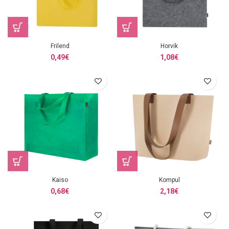
Frilend
Horvik
0,49
€
1,08
€
Kaiso
Kompul
0,68
€
2,18
€