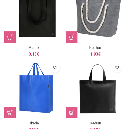
Mariek
Northax
0,13
€
1,93
€
Okada
Raduin