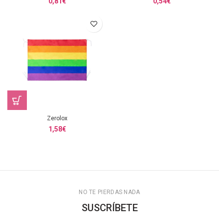
0,81
€
0,54
€
Zerolox
1,58
€
NO TE PIERDAS NADA
SUSCRÍBETE