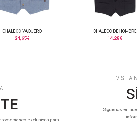
CHALECO VAQUERO
CHALECO DE HOMBRE
SELECCIONAR OPCIONES
SELECCIONAR OPCIONE
24,65
€
14,28
€
VISITA 
DA
S
ETE
Síguenos en nue
info
 promociones exclusivas para