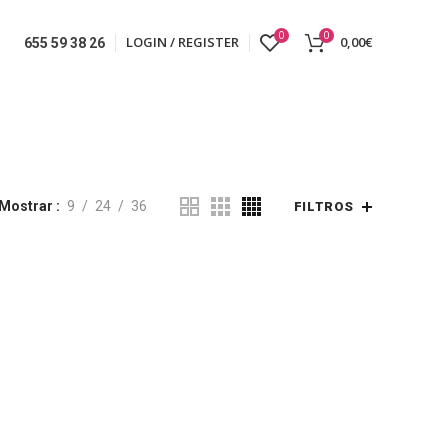
0
0
LOGIN / REGISTER
0,00
€
655 59 38 26
Mostrar
9
24
36
FILTROS