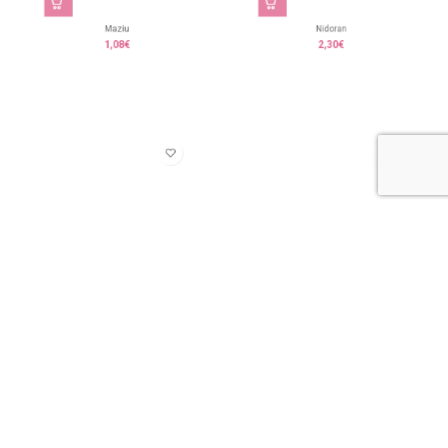
Maziu
Nidoran
1,08
€
2,30
€
Sanfer Fairtrade
Saunders
0,96
€
3,83
€