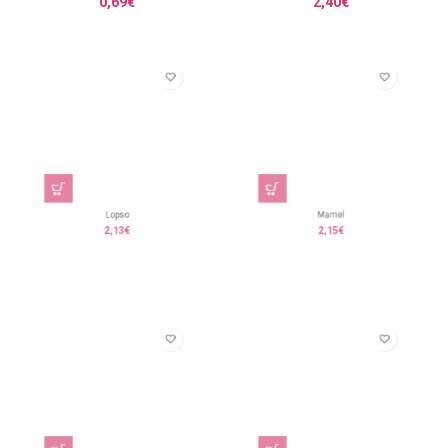
0,69
€
2,40
€
Lopso
Marnel
2,13
€
2,15
€