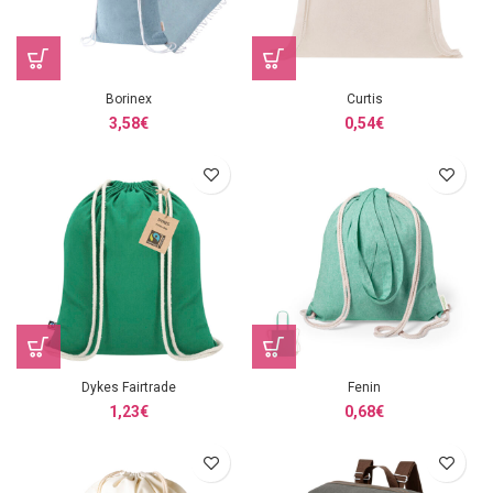
Borinex
Curtis
3,58
€
0,54
€
Dykes Fairtrade
Fenin
1,23
€
0,68
€