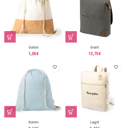
Galsin
Grant
1,05
€
13,75
€
Konim
Lagrit