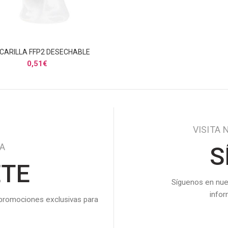
CARILLA FFP2 DESECHABLE
AÑADIR AL CARRITO
0,51
€
VISITA 
DA
S
ETE
Síguenos en nue
info
 promociones exclusivas para