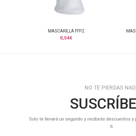
MASCARILLA FFP2
MAS
AÑADIR AL CARRITO
0,54
€
NO TE PIERDAS NA
SUSCRÍB
Solo te llevará un segundo y recibirás descuentos y
ti.