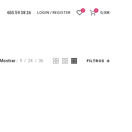
0
0
LOGIN / REGISTER
0,00
€
655 59 38 26
Mostrar
9
24
36
FILTROS