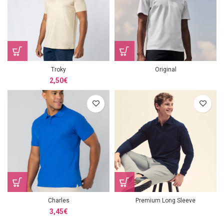
Troky
Original
2,50
€
Charles
Premium Long Sleeve
3,45
€