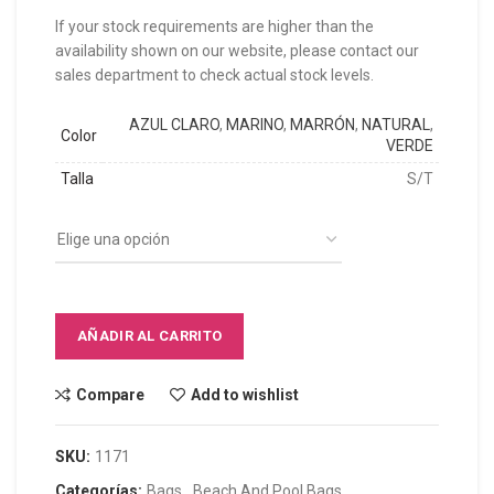
If your stock requirements are higher than the
availability shown on our website, please contact our
sales department to check actual stock levels.
AZUL CLARO
,
MARINO
,
MARRÓN
,
NATURAL
,
Color
VERDE
Talla
S/T
AÑADIR AL CARRITO
Compare
Add to wishlist
SKU:
1171
Categorías:
Bags
,
Beach And Pool Bags
,