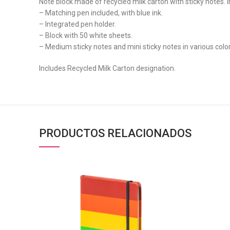
Note block made of recycled milk carton with sticky notes. I
– Matching pen included, with blue ink.
– Integrated pen holder.
– Block with 50 white sheets.
– Medium sticky notes and mini sticky notes in various color
Includes Recycled Milk Carton designation.
PRODUCTOS RELACIONADOS