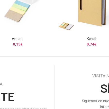
Amenti
Kendil
SELECCIONAR OPCIONES
SELECCIONAR OPCIONE
0,15
€
0,74
€
VISITA 
DA
S
ETE
Síguenos en nue
info