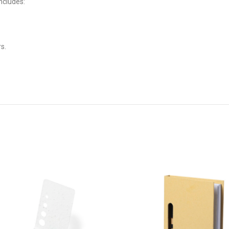
ncludes:
s.