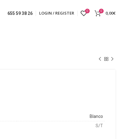
0
0
LOGIN / REGISTER
0,00
€
655 59 38 26
Blanco
S/T