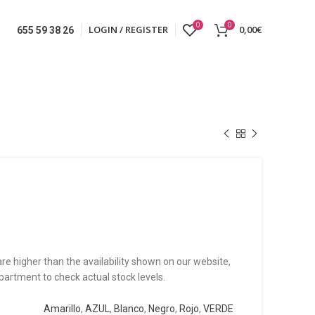
0
0
LOGIN / REGISTER
0,00
€
655 59 38 26
re higher than the availability shown on our website,
partment to check actual stock levels.
Amarillo
,
AZUL
,
Blanco
,
Negro
,
Rojo
,
VERDE