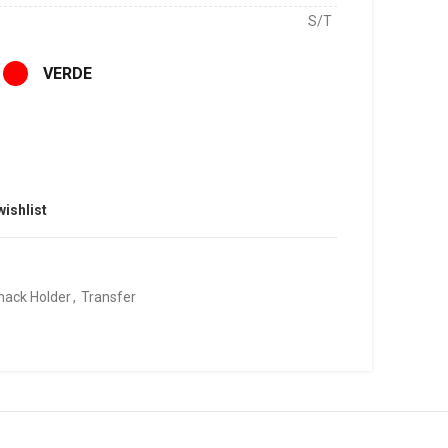
S/T
VERDE
wishlist
nack Holder
,
Transfer