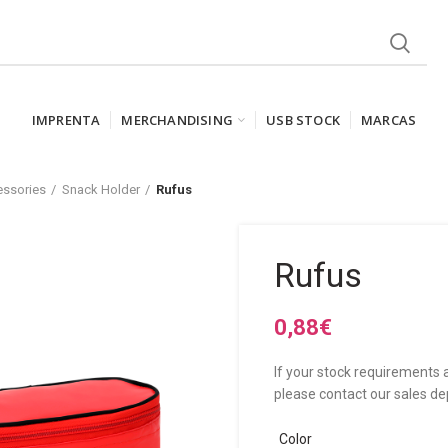
IMPRENTA
MERCHANDISING
USB STOCK
MARCAS
ssories
Snack Holder
Rufus
Rufus
0,88
€
If your stock requirements a
please contact our sales de
Color