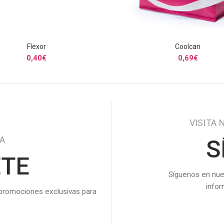
Flexor
Coolcan
SELECCIONAR OPCIONES
SELECCIONAR OPCIONE
0,40
€
0,69
€
VISITA 
DA
S
ETE
Síguenos en nue
info
 promociones exclusivas para