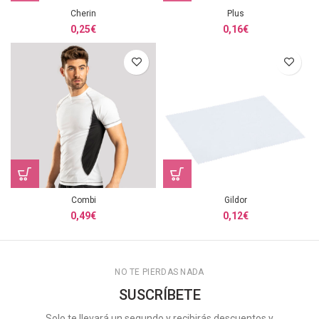
Cherin
Plus
0,25
€
0,16
€
Combi
Gildor
0,49
€
0,12
€
NO TE PIERDAS NADA
SUSCRÍBETE
Solo te llevará un segundo y recibirás descuentos y