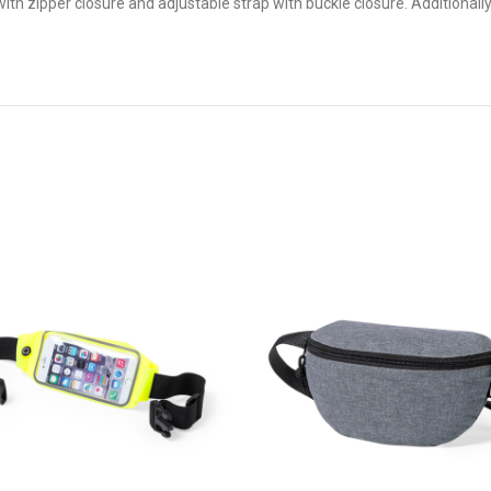
h zipper closure and adjustable strap with buckle closure. Additionally,