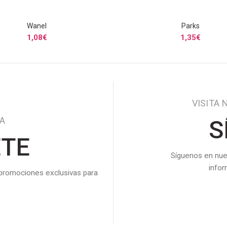
Wanel
Parks
SELECCIONAR OPCIONES
SELECCIONAR OPCIONE
1,08
€
1,35
€
VISITA 
DA
S
ETE
Síguenos en nue
info
 promociones exclusivas para