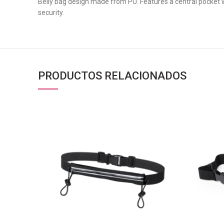
Belly bag design made from PU. Features a central pocket wit
security.
PRODUCTOS RELACIONADOS