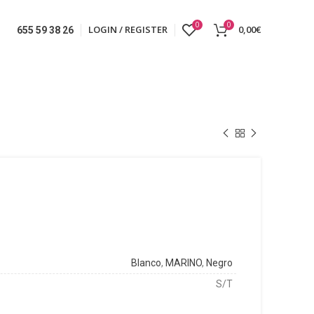
0
0
LOGIN / REGISTER
0,00
€
655 59 38 26
Blanco
,
MARINO
,
Negro
S/T