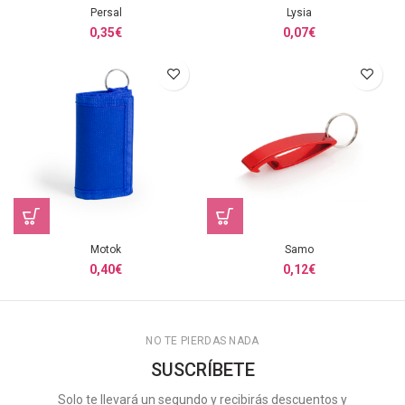
Persal
Lysia
0,35
€
0,07
€
Motok
Samo
0,40
€
0,12
€
NO TE PIERDAS NADA
SUSCRÍBETE
Solo te llevará un segundo y recibirás descuentos y