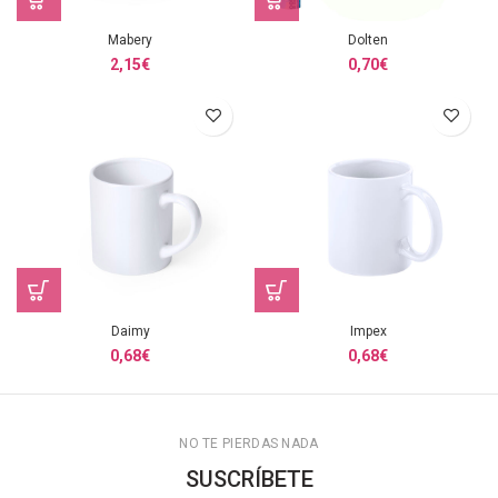
Mabery
Dolten
2,15
€
0,70
€
Daimy
Impex
0,68
€
0,68
€
NO TE PIERDAS NADA
SUSCRÍBETE