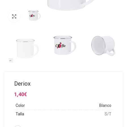
Click to enlarge
Deriox
1,40
€
Color
Blanco
Talla
S/T